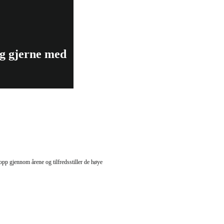
eg gjerne med
Kontakt
 opp gjennom årene og
tilfredsstiller
de høye