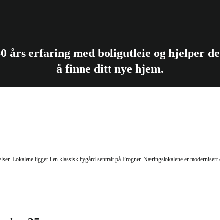
40 års erfaring med boligutleie og hjelper d
å finne ditt nye hjem.
Om oss
For leietaker
relser. Lokalene ligger i en klassisk bygård sentralt på Frogner.
Næringslokalene er modernisert