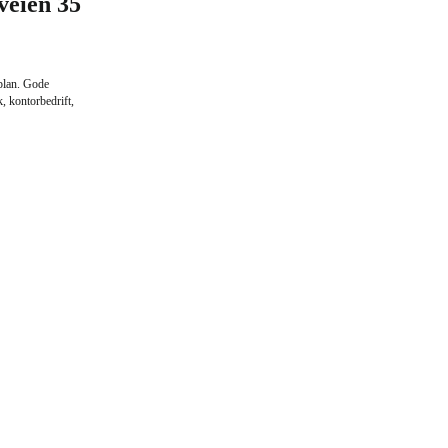
veien 35
plan. Gode
, kontorbedrift,