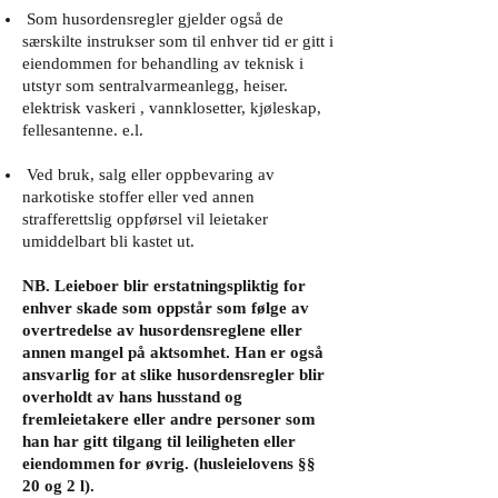
Som husordensregler gjelder også de
særskilte instrukser som til enhver tid er gitt i
eiendommen for behandling av teknisk i
utstyr som sentralvarmeanlegg, heiser.
elektrisk vaskeri , vannklosetter, kjøleskap,
fellesantenne. e.l.
Ved bruk, salg eller oppbevaring av
narkotiske stoffer eller ved annen
strafferettslig oppførsel vil leietaker
umiddelbart bli kastet ut.
NB. Leieboer blir erstatningspliktig for
enhver skade som oppstår som følge av
overtredelse av husordensreglene eller
annen mangel på aktsomhet. Han er også
ansvarlig for at slike husordensregler blir
overholdt av hans husstand og
fremleietakere eller andre personer som
han har gitt tilgang til leiligheten eller
eiendommen for øvrig. (husleielovens §§
20 og 2 l).