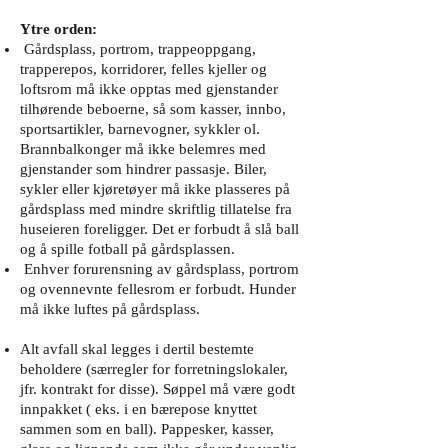
Ytre orden:
Gårdsplass, portrom, trappeoppgang,
trapperepos, korridorer, felles kjeller og
loftsrom må ikke opptas med gjenstander
tilhørende beboerne, så som kasser, innbo,
sportsartikler, barnevogner, sykkler ol.
Brannbalkonger må ikke belemres med
gjenstander som hindrer passasje. Biler,
sykler eller kjøretøyer må ikke plasseres på
gårdsplass med mindre skriftlig tillatelse fra
huseieren foreligger. Det er forbudt å slå ball
og å spille fotball på gårdsplassen.
Enhver forurensning av gårdsplass, portrom
og ovennevnte fellesrom er forbudt. Hunder
må ikke luftes på gårdsplass.
Alt avfall skal legges i dertil bestemte
beholdere (særregler for forretningslokaler,
jfr. kontrakt for disse). Søppel må være godt
innpakket ( eks. i en bærepose knyttet
sammen som en ball). Pappesker, kasser,