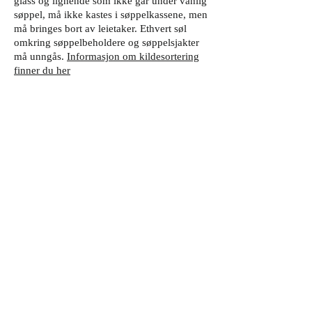
glass og lignende som ikke går under vanlig
søppel, må ikke kastes i søppelkassene, men
må bringes bort av leietaker. Ethvert søl
omkring søppelbeholdere og søppelsjakter
må unngås.
Informasjon om kildesortering
finner du her
Banking og lufting av tøy, møbler, tepper,
sengeklær m.v. må kun foregå på gårdsplass
eller annen av eieren anvist plass og til dertil
bestemte tider. Uten eierens skriftlige
samtykke må tøy ikke luftes på åpne
balkonger eller fra vinduer; risting av tepper
og tøy fra vinduer og balkonger er forbudt.
På søn- og helligdager må tøy ikke henge
ute til tørk.
Uten eierens skriftlige samtykke er det
forbudt å anbringe plakater og oppslag av
enhver art på eiendommen, likeså å male
vinduer og vegger, sette opp skilter, montrer,
automater flaggstenger, antenne etc. eller
sette opp skilt eller plakater innenfor