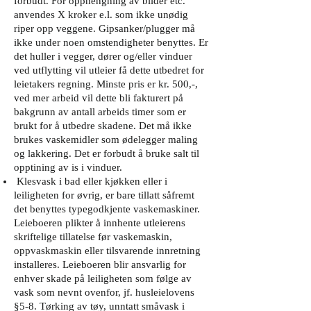
forbudt. For opphengning av bilder etc.
anvendes X kroker e.l. som ikke unødig
riper opp veggene. Gipsanker/plugger må
ikke under noen omstendigheter benyttes. Er
det huller i vegger, dører og/eller vinduer
ved utflytting vil utleier få dette utbedret for
leietakers regning. Minste pris er kr. 500,-,
ved mer arbeid vil dette bli fakturert på
bakgrunn av antall arbeids timer som er
brukt for å utbedre skadene. Det må ikke
brukes vaskemidler som ødelegger maling
og lakkering. Det er forbudt å bruke salt til
opptining av is i vinduer.
Klesvask i bad eller kjøkken eller i
leiligheten for øvrig, er bare tillatt såfremt
det benyttes typegodkjente vaskemaskiner.
Leieboeren plikter å innhente utleierens
skriftelige tillatelse før vaskemaskin,
oppvaskmaskin eller tilsvarende innretning
installeres. Leieboeren blir ansvarlig for
enhver skade på leiligheten som følge av
vask som nevnt ovenfor, jf. husleielovens
§5-8. Tørking av tøy, unntatt småvask i