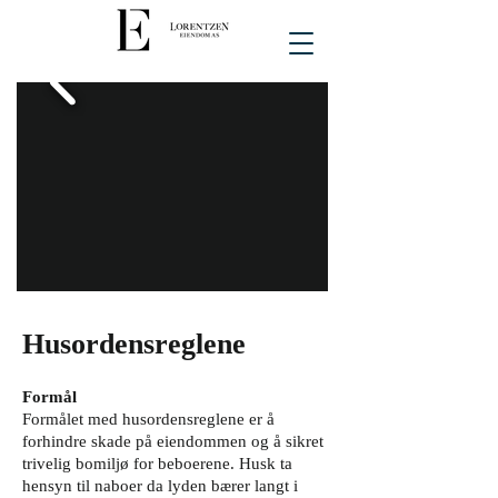
Vi har over 40 års erfaring med boligutleie og
hjelper deg gjerne med å finne ditt nye hjem.
Husordensreglene
Formål
Formålet med husordensreglene er å
forhindre skade på eiendommen og å sikret
trivelig bomiljø for beboerene. Husk ta
hensyn til naboer da lyden bærer langt i