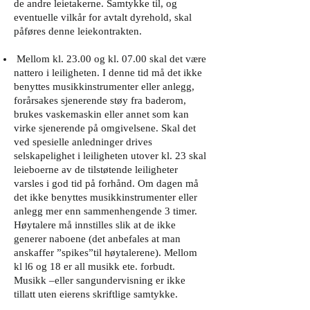
de andre leietakerne. Samtykke til, og
eventuelle vilkår for avtalt dyrehold, skal
påføres denne leiekontrakten.
Mellom kl. 23.00 og kl. 07.00 skal det være
nattero i leiligheten. I denne tid må det ikke
benyttes musikkinstrumenter eller anlegg,
forårsakes sjenerende støy fra baderom,
brukes vaskemaskin eller annet som kan
virke sjenerende på omgivelsene. Skal det
ved spesielle anledninger drives
selskapelighet i leiligheten utover kl. 23 skal
leieboerne av de tilstøtende leiligheter
varsles i god tid på forhånd. Om dagen må
det ikke benyttes musikkinstrumenter eller
anlegg mer enn sammenhengende 3 timer.
Høytalere må innstilles slik at de ikke
generer naboene (det anbefales at man
anskaffer ”spikes”til høytalerene). Mellom
kl l6 og 18 er all musikk ete. forbudt.
Musikk –eller sangundervisning er ikke
tillatt uten eierens skriftlige samtykke.